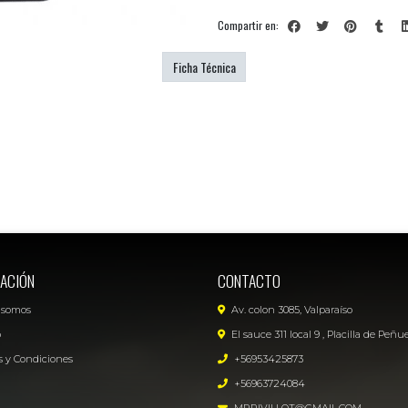
Compartir en:
Ficha Técnica
ACIÓN
CONTACTO
 somos
Av. colon 3085, Valparaíso
o
El sauce 311 local 9 , Placilla de Peñu
 y Condiciones
+56953425873
+56963724084