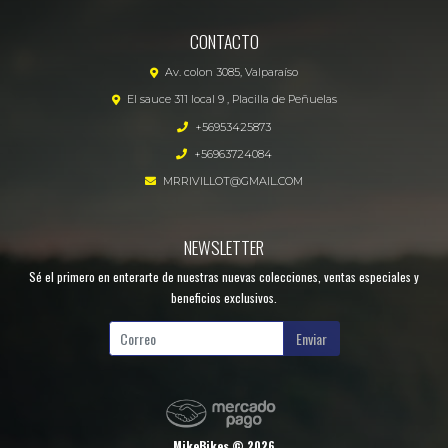
CONTACTO
Av. colon 3085, Valparaíso
El sauce 311 local 9 , Placilla de Peñuelas
+56953425873
+56963724084
MRRIVILLOT@GMAIL.COM
NEWSLETTER
Sé el primero en enterarte de nuestras nuevas colecciones, ventas especiales y
beneficios exclusivos.
Enviar
MikeBikes © 2026