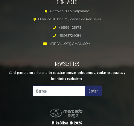
CONTACTO
Av. colon 3085, Valparaíso
El sauce 311 local 9 , Placilla de Peñuelas
+56953425873
+56963724084
MRRIVILLOT@GMAIL.COM
NEWSLETTER
Sé el primero en enterarte de nuestras nuevas colecciones, ventas especiales y
beneficios exclusivos.
Enviar
MikeBikes © 2026
¿Te gusta mi tienda? Yo vendo con
Bsale