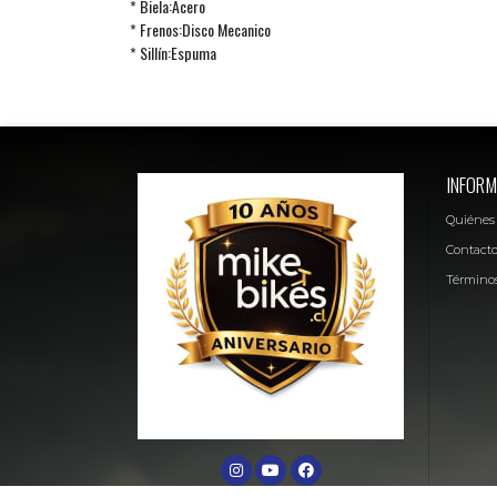
* Biela:Acero
* Frenos:Disco Mecanico
* Sillín:Espuma
INFORM
Quiénes
Contact
Términos