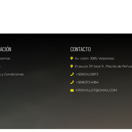
ACIÓN
CONTACTO
 somos
Av. colon 3085, Valparaíso
o
El sauce 311 local 9 , Placilla de Peñu
 y Condiciones
+56953425873
+56963724084
MRRIVILLOT@GMAIL.COM