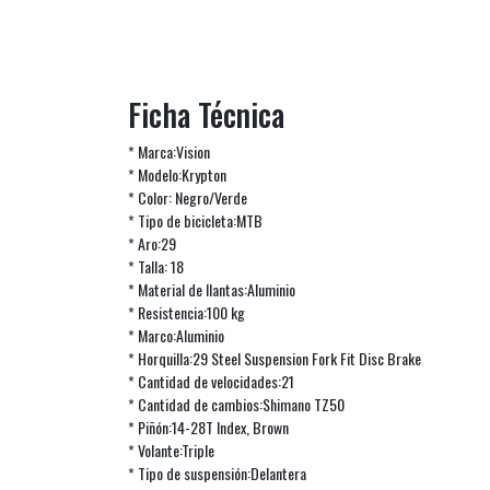
Ficha Técnica
* Marca:Vision
* Modelo:Krypton
* Color: Negro/Verde
* Tipo de bicicleta:MTB
* Aro:29
* Talla: 18
* Material de llantas:Aluminio
* Resistencia:100 kg
* Marco:Aluminio
* Horquilla:29 Steel Suspension Fork Fit Disc Brake
* Cantidad de velocidades:21
* Cantidad de cambios:Shimano TZ50
* Piñón:14-28T Index, Brown
* Volante:Triple
* Tipo de suspensión:Delantera