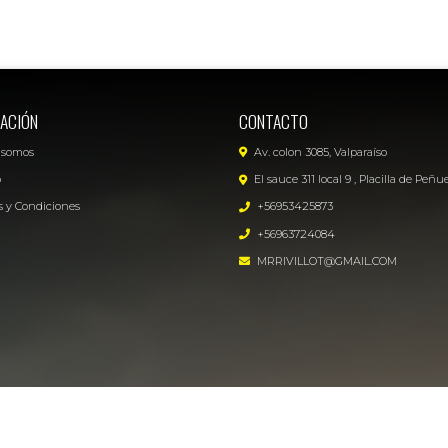
ACIÓN
CONTACTO
 somos
Av. colon 3085, Valparaíso
o
El sauce 311 local 9 , Placilla de Peñu
 y Condiciones
+56953425873
+56963724084
MRRIVILLOT@GMAIL.COM