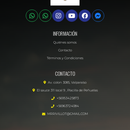
INFORMACIÓN
Quiénes somos
Contacto
Términos y Condiciones
CONTACTO
Av. colon 3085, Valparaíso
El sauce 311 local 9 , Placilla de Peñuelas
+56953425873
+56963724084
MRRIVILLOT@GMAIL.COM