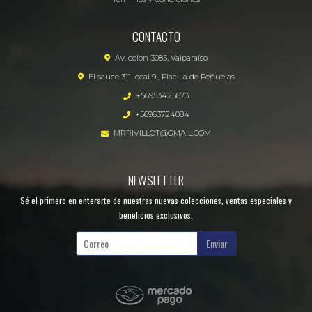
CONTACTO
Av. colon 3085, Valparaíso
El sauce 311 local 9 , Placilla de Peñuelas
+56953425873
+56963724084
MRRIVILLOT@GMAIL.COM
NEWSLETTER
Sé el primero en enterarte de nuestras nuevas colecciones, ventas especiales y
beneficios exclusivos.
Enviar