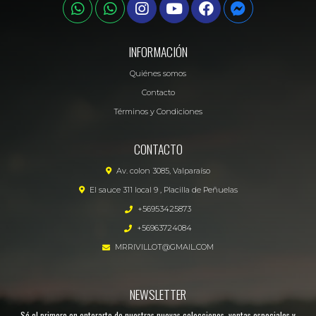
INFORMACIÓN
Quiénes somos
Contacto
Términos y Condiciones
CONTACTO
Av. colon 3085, Valparaíso
El sauce 311 local 9 , Placilla de Peñuelas
+56953425873
+56963724084
MRRIVILLOT@GMAIL.COM
NEWSLETTER
Sé el primero en enterarte de nuestras nuevas colecciones, ventas especiales y