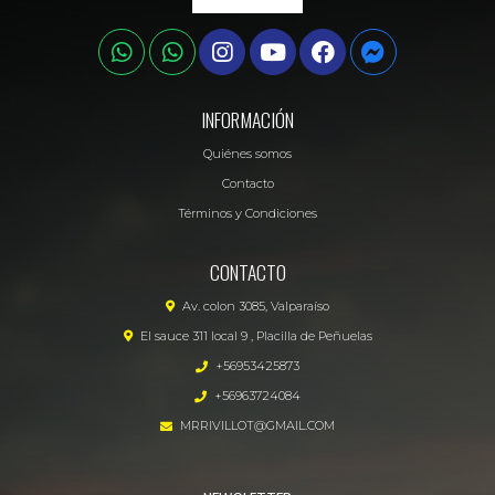
INFORMACIÓN
Quiénes somos
Contacto
Términos y Condiciones
CONTACTO
Av. colon 3085, Valparaíso
El sauce 311 local 9 , Placilla de Peñuelas
+56953425873
+56963724084
MRRIVILLOT@GMAIL.COM