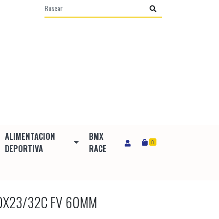
ALIMENTACION
BMX
0
DEPORTIVA
RACE
0X23/32C FV 60MM