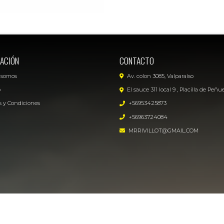
ACIÓN
CONTACTO
 somos
Av. colon 3085, Valparaíso
o
El sauce 311 local 9 , Placilla de Peñu
 y Condiciones
+56953425873
+56963724084
MRRIVILLOT@GMAIL.COM