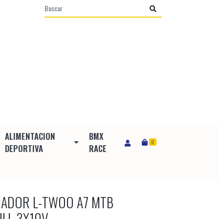
ALIMENTACION
BMX
0
DEPORTIVA
RACE
IADOR L-TWOO A7 MTB
ULL 3X10V