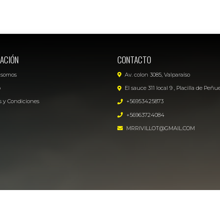
ACIÓN
CONTACTO
 somos
Av. colon 3085, Valparaíso
o
El sauce 311 local 9 , Placilla de Peñu
 y Condiciones
+56953425873
+56963724084
MRRIVILLOT@GMAIL.COM