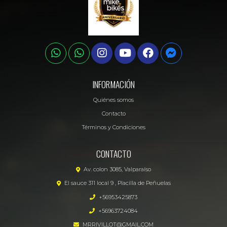
INFORMACIÓN
Quiénes somos
Contacto
Términos y Condiciones
CONTACTO
Av. colon 3085, Valparaíso
El sauce 311 local 9 , Placilla de Peñuelas
+56953425873
+56963724084
MRRIVILLOT@GMAIL.COM