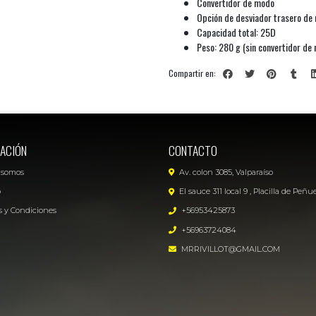
Convertidor de modo
Opción de desviador trasero de 
Capacidad total: 25D
Peso: 280 g (sin convertidor de
Compartir en:
ACIÓN
CONTACTO
 somos
Av. colon 3085, Valparaíso
o
El sauce 311 local 9 , Placilla de Peñu
 y Condiciones
+56953425873
+56963724084
MRRIVILLOT@GMAIL.COM