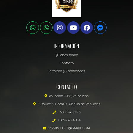
INFORMACIÓN
Quiénes somos
Contacto
Términos y Condiciones
CONTACTO
Av. colon 3085, Valparaíso
El sauce 311 local 9 , Placilla de Peñuelas
+56953425873
+56963724084
MRRIVILLOT@GMAIL.COM