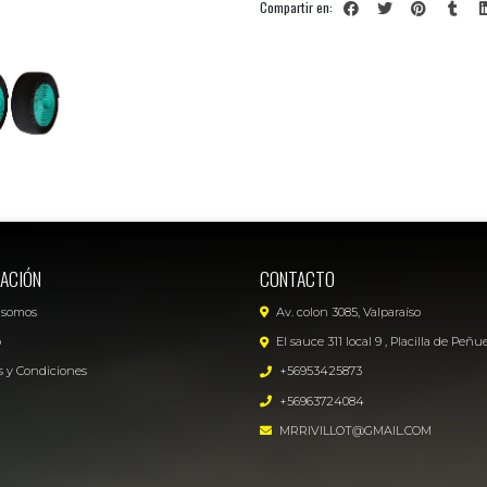
Compartir en:
ACIÓN
CONTACTO
 somos
Av. colon 3085, Valparaíso
o
El sauce 311 local 9 , Placilla de Peñu
 y Condiciones
+56953425873
+56963724084
MRRIVILLOT@GMAIL.COM