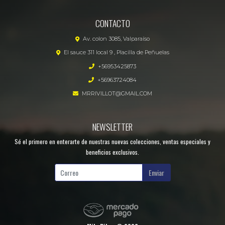
CONTACTO
Av. colon 3085, Valparaíso
El sauce 311 local 9 , Placilla de Peñuelas
+56953425873
+56963724084
MRRIVILLOT@GMAIL.COM
NEWSLETTER
Sé el primero en enterarte de nuestras nuevas colecciones, ventas especiales y
beneficios exclusivos.
Enviar