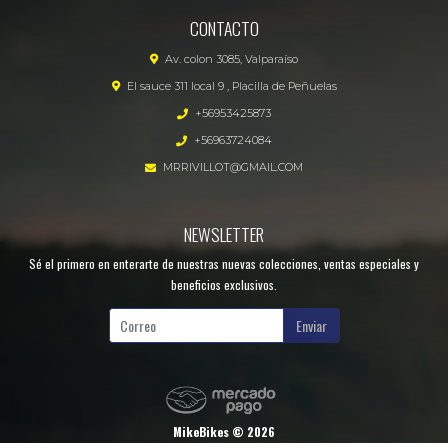
CONTACTO
Av. colon 3085, Valparaíso
El sauce 311 local 9 , Placilla de Peñuelas
+56953425873
+56963724084
MRRIVILLOT@GMAIL.COM
NEWSLETTER
Sé el primero en enterarte de nuestras nuevas colecciones, ventas especiales y
beneficios exclusivos.
Enviar
MikeBikes © 2026