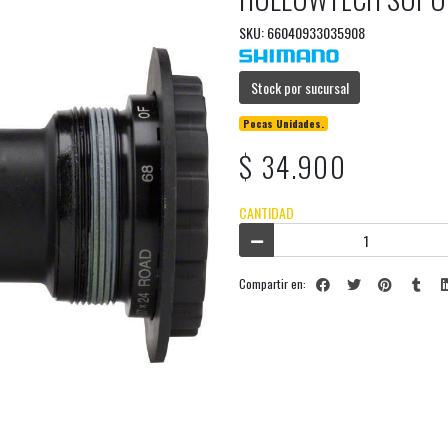
SKU: 66040933035908
Stock por sucursal
Pocas Unidades.
$ 34.900
CANTIDAD
Compartir en: