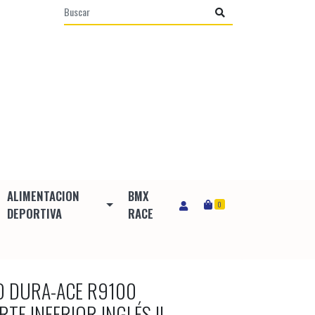
ALIMENTACION
BMX
0
DEPORTIVA
RACE
O DURA-ACE R9100
E INFERIOR INGLÉS II-