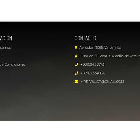
ACIÓN
CONTACTO
 somos
Av. colon 3085, Valparaíso
o
El sauce 311 local 9 , Placilla de Peñu
 y Condiciones
+56953425873
+56963724084
MRRIVILLOT@GMAIL.COM