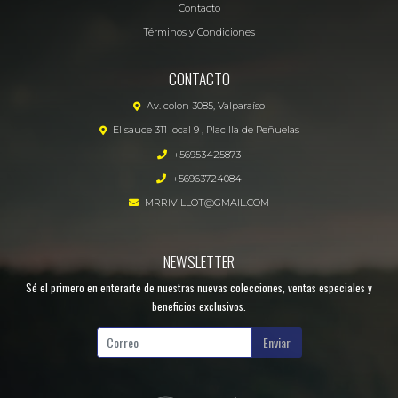
Contacto
Términos y Condiciones
CONTACTO
Av. colon 3085, Valparaíso
El sauce 311 local 9 , Placilla de Peñuelas
+56953425873
+56963724084
MRRIVILLOT@GMAIL.COM
NEWSLETTER
Sé el primero en enterarte de nuestras nuevas colecciones, ventas especiales y
beneficios exclusivos.
Enviar