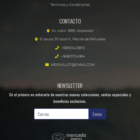
Términos y Condiciones
CONTACTO
Av. colon 3085, Valparaíso
El sauce 311 local 9 , Placilla de Peñuelas
+56953425873
+56963724084
MRRIVILLOT@GMAIL.COM
NEWSLETTER
Sé el primero en enterarte de nuestras nuevas colecciones, ventas especiales y
beneficios exclusivos.
Enviar