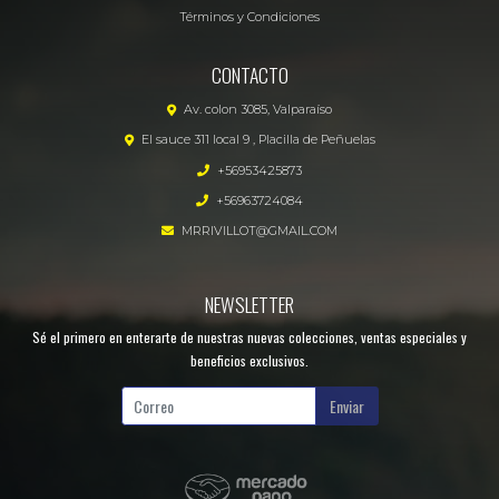
Términos y Condiciones
CONTACTO
Av. colon 3085, Valparaíso
El sauce 311 local 9 , Placilla de Peñuelas
+56953425873
+56963724084
MRRIVILLOT@GMAIL.COM
NEWSLETTER
Sé el primero en enterarte de nuestras nuevas colecciones, ventas especiales y
beneficios exclusivos.
Enviar