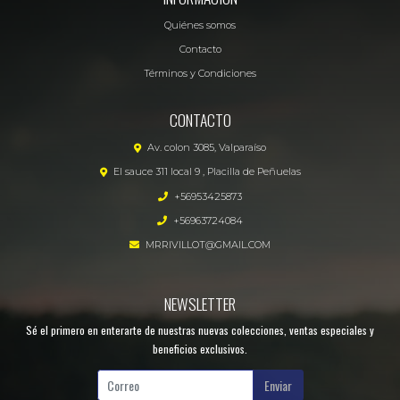
Quiénes somos
Contacto
Términos y Condiciones
CONTACTO
Av. colon 3085, Valparaíso
El sauce 311 local 9 , Placilla de Peñuelas
+56953425873
+56963724084
MRRIVILLOT@GMAIL.COM
NEWSLETTER
Sé el primero en enterarte de nuestras nuevas colecciones, ventas especiales y
beneficios exclusivos.
Enviar