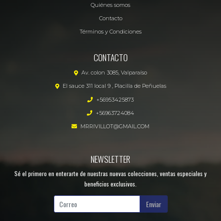
Quiénes somos
Contacto
Términos y Condiciones
CONTACTO
Av. colon 3085, Valparaíso
El sauce 311 local 9 , Placilla de Peñuelas
+56953425873
+56963724084
MRRIVILLOT@GMAIL.COM
NEWSLETTER
Sé el primero en enterarte de nuestras nuevas colecciones, ventas especiales y
beneficios exclusivos.
Enviar