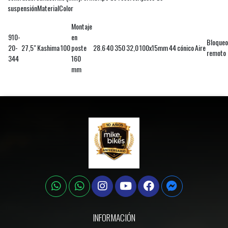
suspensiónMaterialColor
Montaje
910-
en
Bloqueo
20-
27,5"
Kashima
100
poste
28.6
40
350
32,0
100x15mm
44
cónico
Aire
remoto 
344
160
mm
INFORMACIÓN