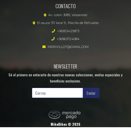
CONTACTO
Av. colon 3085, Valparaíso
El sauce 311 local 9 , Placilla de Peñuelas
+56953425873
+56963724084
MRRIVILLOT@GMAIL.COM
NEWSLETTER
Sé el primero en enterarte de nuestras nuevas colecciones, ventas especiales y
beneficios exclusivos.
Enviar
MikeBikes © 2026
¿Te gusta mi tienda? Yo vendo con
Bsale