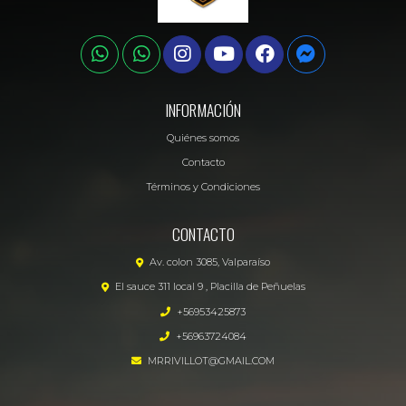
INFORMACIÓN
Quiénes somos
Contacto
Términos y Condiciones
CONTACTO
Av. colon 3085, Valparaíso
El sauce 311 local 9 , Placilla de Peñuelas
+56953425873
+56963724084
MRRIVILLOT@GMAIL.COM