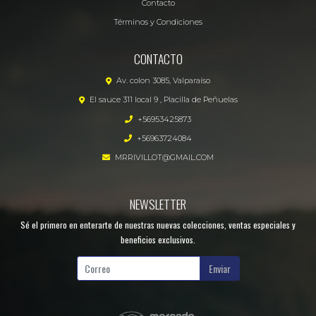
Contacto
Términos y Condiciones
CONTACTO
Av. colon 3085, Valparaíso
El sauce 311 local 9 , Placilla de Peñuelas
+56953425873
+56963724084
MRRIVILLOT@GMAIL.COM
NEWSLETTER
Sé el primero en enterarte de nuestras nuevas colecciones, ventas especiales y
beneficios exclusivos.
Enviar