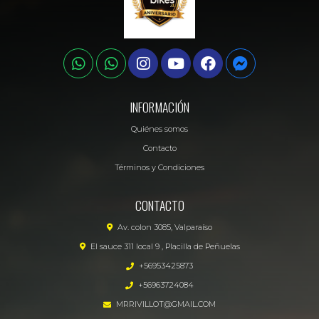
INFORMACIÓN
Quiénes somos
Contacto
Términos y Condiciones
CONTACTO
Av. colon 3085, Valparaíso
El sauce 311 local 9 , Placilla de Peñuelas
+56953425873
+56963724084
MRRIVILLOT@GMAIL.COM