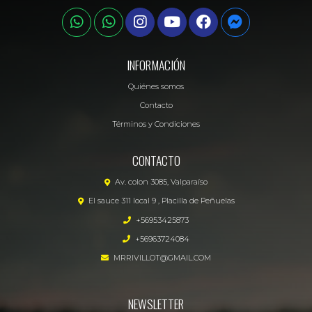
INFORMACIÓN
Quiénes somos
Contacto
Términos y Condiciones
CONTACTO
Av. colon 3085, Valparaíso
El sauce 311 local 9 , Placilla de Peñuelas
+56953425873
+56963724084
MRRIVILLOT@GMAIL.COM
NEWSLETTER