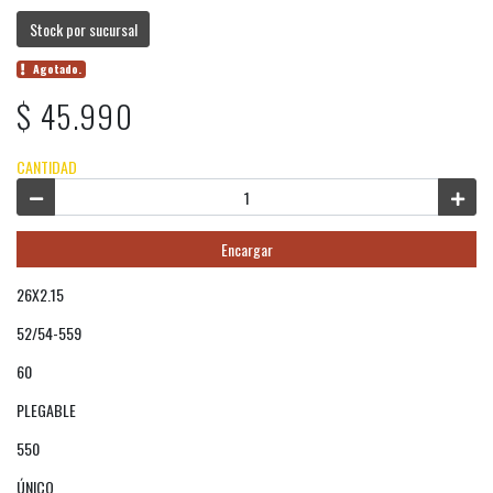
Stock por sucursal
Agotado.
$ 45.990
CANTIDAD
Encargar
26X2.15
52/54-559
60
PLEGABLE
550
ÚNICO