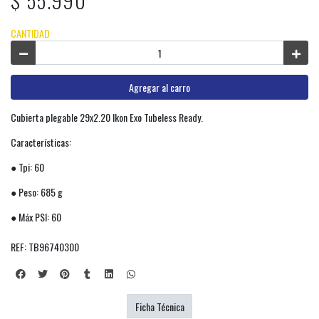
$ 55.990
CANTIDAD
Agregar al carro
Cubierta plegable 29x2.20 Ikon Exo Tubeless Ready.
Características:
● Tpi: 60
● Peso: 685 g
● Máx PSI: 60
REF: TB96740300
Ficha Técnica