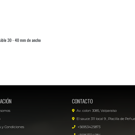
sible 30 - 40 mm de ancho
ACIÓN
CONTACTO
 somos
Av. colon 3085, Valparaíso
o
El sauce 311 local 9 , Placilla de Peñu
 y Condiciones
+56953425873