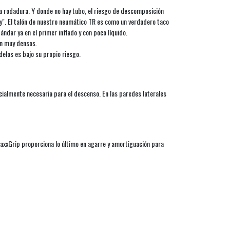
la rodadura. Y donde no hay tubo, el riesgo de descomposición
". El talón de nuestro neumático TR es como un verdadero taco
dar ya en el primer inflado y con poco líquido.
on muy densos.
elos es bajo su propio riesgo.
ialmente necesaria para el descenso. En las paredes laterales
axxGrip proporciona lo último en agarre y amortiguación para