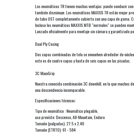
Los neumáticos TR tienen muchas ventajas: puede conducir con m
también disminuye. Los neumáticos MAXXIS TR están mejor prepa
de tubo UST completamente cubierto con una capa de goma. Como 
Incluso los neumáticos MAXXIS MTB "normales" se pueden montar
Lanzado oficialmente para montaje sin cámara y garantizado po
Dual Ply Casing
Dos capas combinadas de tela se envuelven alrededor de núcleo
esto es de cuatro capas y hasta de seis capas en las pisadas.
3C MaxxGrip
Nuestra conocida combinación 3C downhill, en la que muchos de
una descendencia incomparable.
Especificaciones técnicas:
Tipo de neumático : Neumático plegable,
uso previsto: Descenso, All-Mountain, Enduro
Tamaño (pulgadas): 27.5 x 2.40
Tamaño (ETRTO): 61 - 584