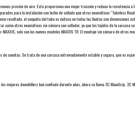
enos presión de aire. Esto proporciona una mejor tracción y reduce la resistencia a 
rados para la instalación con leche de sellado que otros neumáticos "Tubeless Ready
resultado, el conjunto del tubo es exitoso en todas las llantas con dimensiones están
 como otros neumáticos sin cámara con sellador, ya que los tejidos de la carcasa s
r MAXXIS, solo son los nuevos modelos MAXXIS TR. El montaje sin cámara de otros mod
s de cuentas. Se trata de una carcasa extremadamente estable y segura, que es espec
 los mejores downhillers han confiado durante años, ahora se llama 3C MaxxGrip. 3C M