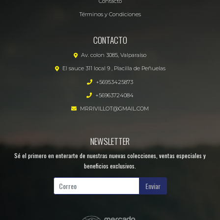
Contacto
Términos y Condiciones
CONTACTO
Av. colon 3085, Valparaíso
El sauce 311 local 9 , Placilla de Peñuelas
+56953425873
+56963724084
MRRIVILLOT@GMAIL.COM
NEWSLETTER
Sé el primero en enterarte de nuestras nuevas colecciones, ventas especiales y
beneficios exclusivos.
Enviar