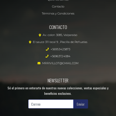
Contacto
Términos y Condiciones
CONTACTO
Av. colon 3085, Valparaíso
El sauce 311 local 9 , Placilla de Peñuelas
+56953425873
+56963724084
MRRIVILLOT@GMAIL.COM
NEWSLETTER
Sé el primero en enterarte de nuestras nuevas colecciones, ventas especiales y
beneficios exclusivos.
Enviar