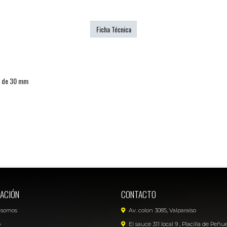
Ficha Técnica
je de 30 mm
ACIÓN
CONTACTO
 somos
Av. colon 3085, Valparaíso
o
El sauce 311 local 9 , Placilla de Peñu