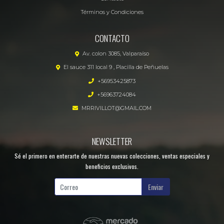
Términos y Condiciones
CONTACTO
Av. colon 3085, Valparaíso
El sauce 311 local 9 , Placilla de Peñuelas
+56953425873
+56963724084
MRRIVILLOT@GMAIL.COM
NEWSLETTER
Sé el primero en enterarte de nuestras nuevas colecciones, ventas especiales y
beneficios exclusivos.
Enviar