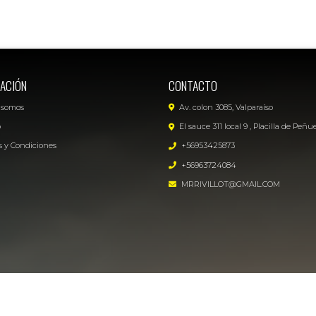
ACIÓN
CONTACTO
 somos
Av. colon 3085, Valparaíso
o
El sauce 311 local 9 , Placilla de Peñu
 y Condiciones
+56953425873
+56963724084
MRRIVILLOT@GMAIL.COM