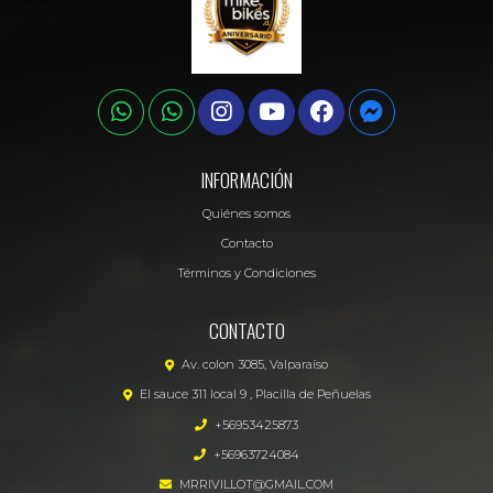
INFORMACIÓN
Quiénes somos
Contacto
Términos y Condiciones
CONTACTO
Av. colon 3085, Valparaíso
El sauce 311 local 9 , Placilla de Peñuelas
+56953425873
+56963724084
MRRIVILLOT@GMAIL.COM