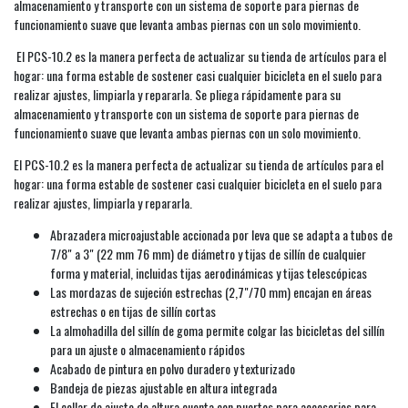
almacenamiento y transporte con un sistema de soporte para piernas de
funcionamiento suave que levanta ambas piernas con un solo movimiento.
El PCS-10.2 es la manera perfecta de actualizar su tienda de artículos para el
hogar: una forma estable de sostener casi cualquier bicicleta en el suelo para
realizar ajustes, limpiarla y repararla. Se pliega rápidamente para su
almacenamiento y transporte con un sistema de soporte para piernas de
funcionamiento suave que levanta ambas piernas con un solo movimiento.
El PCS-10.2 es la manera perfecta de actualizar su tienda de artículos para el
hogar: una forma estable de sostener casi cualquier bicicleta en el suelo para
realizar ajustes, limpiarla y repararla.
Abrazadera microajustable accionada por leva que se adapta a tubos de
7/8" a 3" (22 mm 76 mm) de diámetro y tijas de sillín de cualquier
forma y material, incluidas tijas aerodinámicas y tijas telescópicas
Las mordazas de sujeción estrechas (2,7"/70 mm) encajan en áreas
estrechas o en tijas de sillín cortas
La almohadilla del sillín de goma permite colgar las bicicletas del sillín
para un ajuste o almacenamiento rápidos
Acabado de pintura en polvo duradero y texturizado
Bandeja de piezas ajustable en altura integrada
El collar de ajuste de altura cuenta con puertos para accesorios para