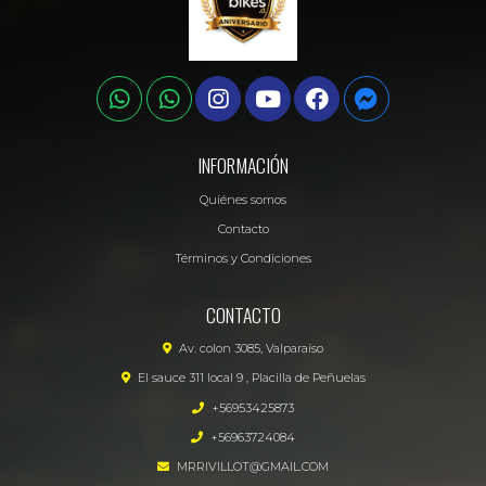
INFORMACIÓN
Quiénes somos
Contacto
Términos y Condiciones
CONTACTO
Av. colon 3085, Valparaíso
El sauce 311 local 9 , Placilla de Peñuelas
+56953425873
+56963724084
MRRIVILLOT@GMAIL.COM