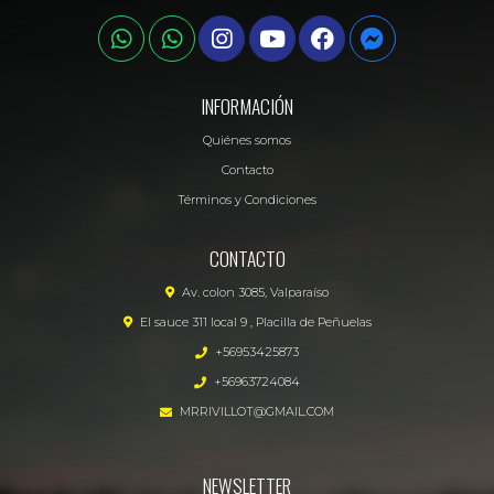
INFORMACIÓN
Quiénes somos
Contacto
Términos y Condiciones
CONTACTO
Av. colon 3085, Valparaíso
El sauce 311 local 9 , Placilla de Peñuelas
+56953425873
+56963724084
MRRIVILLOT@GMAIL.COM
NEWSLETTER