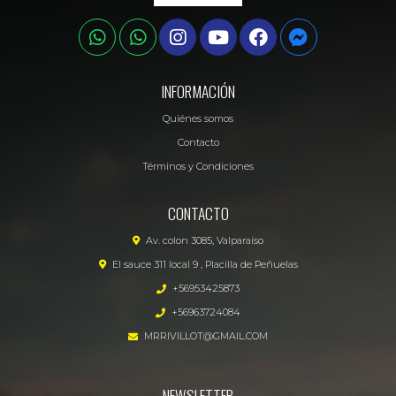
INFORMACIÓN
Quiénes somos
Contacto
Términos y Condiciones
CONTACTO
Av. colon 3085, Valparaíso
El sauce 311 local 9 , Placilla de Peñuelas
+56953425873
+56963724084
MRRIVILLOT@GMAIL.COM
NEWSLETTER