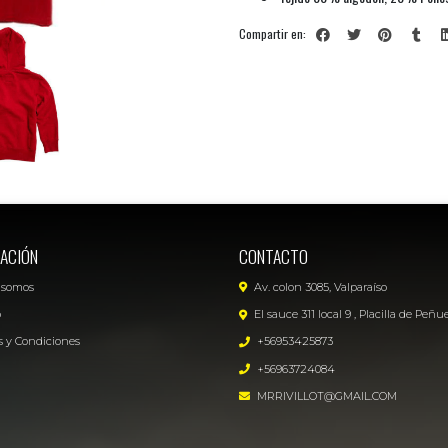
Compartir en:
ACIÓN
CONTACTO
 somos
Av. colon 3085, Valparaíso
o
El sauce 311 local 9 , Placilla de Peñu
 y Condiciones
+56953425873
+56963724084
MRRIVILLOT@GMAIL.COM