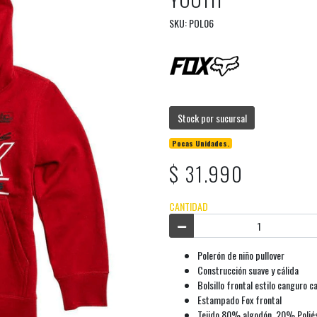
SKU: POL06
Stock por sucursal
Pocas Unidades.
$ 31.990
CANTIDAD
Polerón de niño pullover
Construcción suave y cálida
Bolsillo frontal estilo canguro 
Estampado Fox frontal
Tejido 80% algodón, 20% Poliés