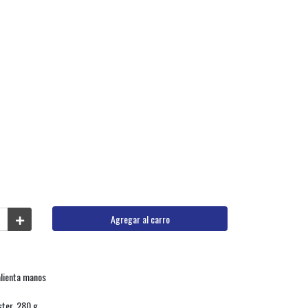
Agregar al carro
calienta manos
ter, 280 g