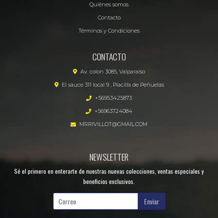
Quiénes somos
Contacto
Términos y Condiciones
CONTACTO
Av. colon 3085, Valparaíso
El sauce 311 local 9 , Placilla de Peñuelas
+56953425873
+56963724084
MRRIVILLOT@GMAIL.COM
NEWSLETTER
Sé el primero en enterarte de nuestras nuevas colecciones, ventas especiales y
beneficios exclusivos.
Enviar