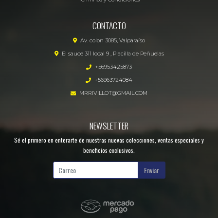
CONTACTO
Av. colon 3085, Valparaíso
El sauce 311 local 9 , Placilla de Peñuelas
+56953425873
+56963724084
MRRIVILLOT@GMAIL.COM
NEWSLETTER
Sé el primero en enterarte de nuestras nuevas colecciones, ventas especiales y
beneficios exclusivos.
Enviar