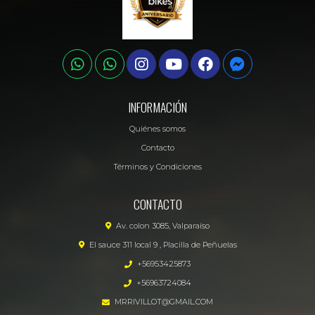
INFORMACIÓN
Quiénes somos
Contacto
Términos y Condiciones
CONTACTO
Av. colon 3085, Valparaíso
El sauce 311 local 9 , Placilla de Peñuelas
+56953425873
+56963724084
MRRIVILLOT@GMAIL.COM