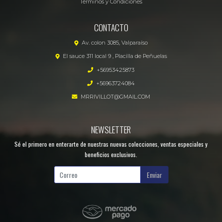
Términos y Condiciones
CONTACTO
Av. colon 3085, Valparaíso
El sauce 311 local 9 , Placilla de Peñuelas
+56953425873
+56963724084
MRRIVILLOT@GMAIL.COM
NEWSLETTER
Sé el primero en enterarte de nuestras nuevas colecciones, ventas especiales y
beneficios exclusivos.
Enviar