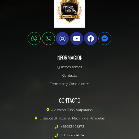
INFORMACIÓN
Quiénes somos
Contacto
Términos y Condiciones
CONTACTO
Av. colon 3085, Valparaíso
El sauce 311 local 9 , Placilla de Peñuelas
+56953425873
+56963724084