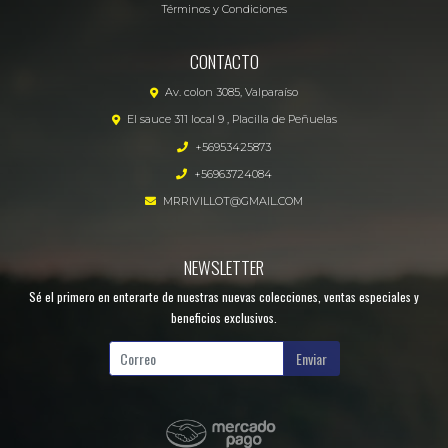
Términos y Condiciones
CONTACTO
Av. colon 3085, Valparaíso
El sauce 311 local 9 , Placilla de Peñuelas
+56953425873
+56963724084
MRRIVILLOT@GMAIL.COM
NEWSLETTER
Sé el primero en enterarte de nuestras nuevas colecciones, ventas especiales y
beneficios exclusivos.
Enviar